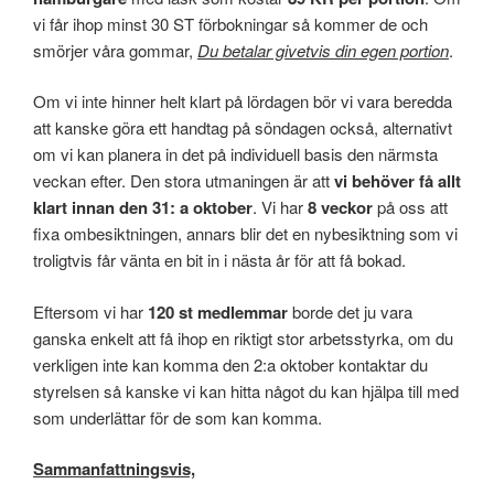
vi får ihop minst 30 ST förbokningar så kommer de och
smörjer våra gommar,
Du betalar givetvis din egen portion
.
Om vi inte hinner helt klart på lördagen bör vi vara beredda
att kanske göra ett handtag på söndagen också, alternativt
om vi kan planera in det på individuell basis den närmsta
veckan efter. Den stora utmaningen är att
vi behöver få allt
klart innan den 31: a oktober
. Vi har
8 veckor
på oss att
fixa ombesiktningen, annars blir det en nybesiktning som vi
troligtvis får vänta en bit in i nästa år för att få bokad.
Eftersom vi har
120 st medlemmar
borde det ju vara
ganska enkelt att få ihop en riktigt stor arbetsstyrka, om du
verkligen inte kan komma den 2:a oktober kontaktar du
styrelsen så kanske vi kan hitta något du kan hjälpa till med
som underlättar för de som kan komma.
Sammanfattningsvis,