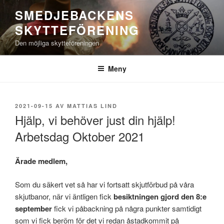
Hoppa
SMEDJEBACKENS
till
SKYTTEFÖRENING
innehåll
Den möjliga skytteföreningen
Meny
PUBLICERAT
2021-09-15
AV
MATTIAS LIND
Hjälp, vi behöver just din hjälp!
Arbetsdag Oktober 2021
Ärade medlem,
Som du säkert vet så har vi fortsatt skjutförbud på våra
skjutbanor, när vi äntligen fick
besiktningen gjord den 8:e
september
fick vi påbackning på några punkter samtidigt
som vi fick beröm för det vi redan åstadkommit på