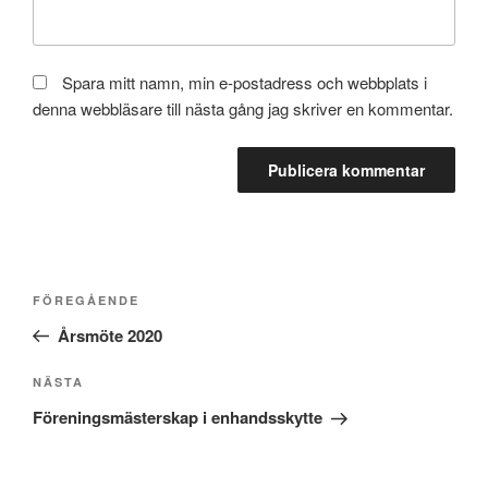
Spara mitt namn, min e-postadress och webbplats i
denna webbläsare till nästa gång jag skriver en kommentar.
Inläggsnavigering
Föregående
FÖREGÅENDE
inlägg
Årsmöte 2020
Nästa
NÄSTA
inlägg
Föreningsmästerskap i enhandsskytte