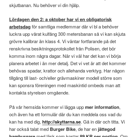
skjutbanan. Nu behöver vi din hjälp.
Lördagen den 2: a oktober har vi en obligatorisk
arbetsdag
för samtliga medlemmar där vi bl a behöver
luckra upp vårat kulfång 300 metersbanan så vi kan skjuta
grövre kalibrar än klass 4. Vi väntar fortfarande på det
renskrivna besiktningsprotokollet från Polisen, det bör
komma inom några dagar. När vi väl har det kan vi börja
planera arbetet i än mer detalj. Det vi vet är att det kommer
behövas spadar, krattor och allehanda verktyg. Har någon
tillgång till last- och/eller grävmaskiner modell större som
kan sponsra föreningen med maskintid ombeds man att
kontakta styrelsen omgående.
På vår hemsida kommer vi lägga upp
mer information
,
och även ha ett formulär där du kan meddela oss vad du
kan ha med dig,
http://skyttarna.se
. Gå in där och titta. Vi
har också talat med
Burger Bike
, de har en
jättegod
hamburgare
med läsk som kostar
89 KR per portion
. Om