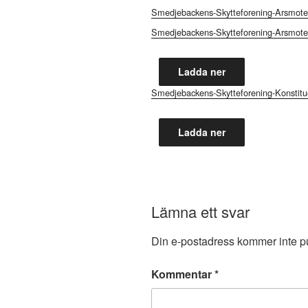
Smedjebackens-Skytteforening-Arsmote-
Smedjebackens-Skytteforening-Arsmote-
Ladda ner
Smedjebackens-Skytteforening-Konstitu
Ladda ner
Lämna ett svar
Din e-postadress kommer inte pu
Kommentar
*