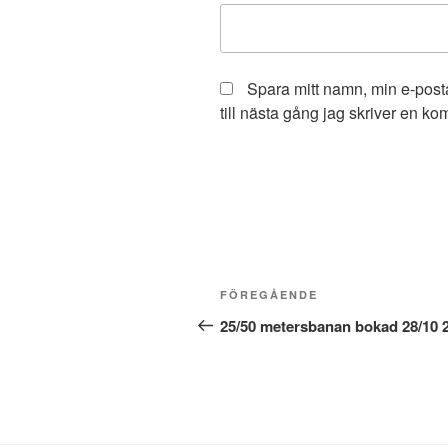
Spara mitt namn, min e-pos
till nästa gång jag skriver en k
Inläggsnavigering
Föregående
FÖREGÅENDE
inlägg
25/50 metersbanan bokad 28/10 