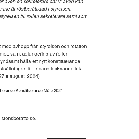
er även en sekreterare där vi även kan
ne är röstberättigad i styrelsen.
tyrelsen till rollen sekreterare samt som
 med avhopp från styrelsen och rotation
amot, samt adjungering av rollen
yndsamt hålla ett nytt konstituerande
tsättningar för firmans tecknande inkl
27:e augusti 2024)
tterande Konstituerande Möte 2024
isionsberättelse.