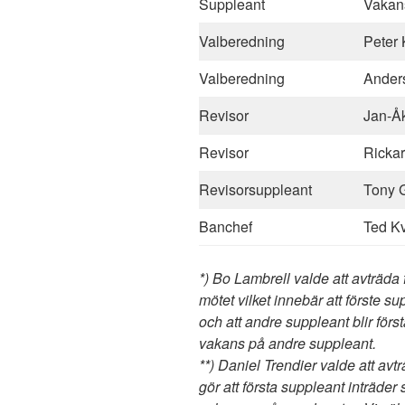
Suppleant
Vakans
Valberedning
Peter 
Valberedning
Ander
Revisor
Jan-Å
Revisor
Ricka
Revisorsuppleant
Tony 
Banchef
Ted K
*) Bo Lambrell valde att avträda 
mötet vilket innebär att förste s
och att andre suppleant blir för
vakans på andre suppleant.
**) Daniel Trendier valde att avt
gör att första suppleant inträder