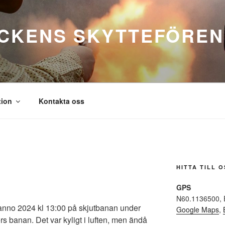
CKENS SKYTTEFÖREN
tion
Kontakta oss
HITTA TILL O
GPS
N60.1136500, 
 anno 2024 kl 13:00 på skjutbanan under
Google Maps
,
rs banan. Det var kyligt i luften, men ändå