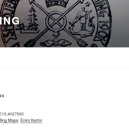
ING
SS
E15.4027500
Bing Maps
,
Eniro Kartor