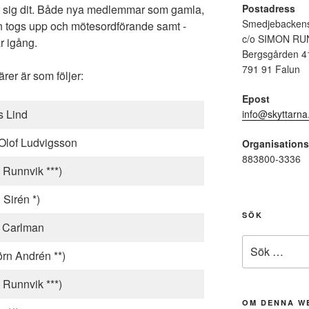
Postadress
 sig dit. Både nya medlemmar som gamla,
Smedjebackens
en togs upp och mötesordförande samt -
c/o SIMON RU
r igång.
Bergsgården 4
791 91 Falun
rer är som följer:
Epost
s Lind
info@skyttarna
Olof Ludvigsson
Organisation
883800-3336
Runnvik ***)
 Sirén *)
SÖK
s Carlman
Sök
örn Andrén **)
efter:
Runnvik ***)
OM DENNA W