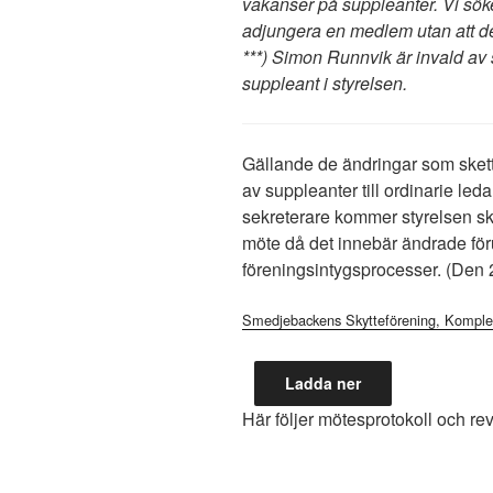
vakanser på suppleanter. Vi sök
adjungera en medlem utan att den
***) Simon Runnvik är invald av s
suppleant i styrelsen.
Gällande de ändringar som skett
av suppleanter till ordinarie led
sekreterare kommer styrelsen sk
möte då det innebär ändrade föru
föreningsintygsprocesser. (Den 
Smedjebackens Skytteförening, Komple
Ladda ner
Här följer mötesprotokoll och rev