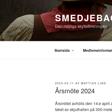
Hoppa
till
SMEDJEBA
innehåll
Den möjliga skytteföreningen
Startsida
Medlemsinforma
PUBLICERAT
2024-03-11
AV
MATTIAS LIND
Årsmöte 2024
Årsmötet avhölls den 14:e april
taket av skjuthallen på 300-mete