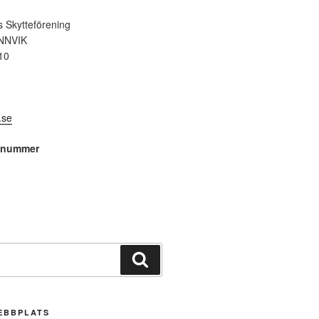
 Skytteförening
NNVIK
10
.se
snummer
Sök
EBBPLATS