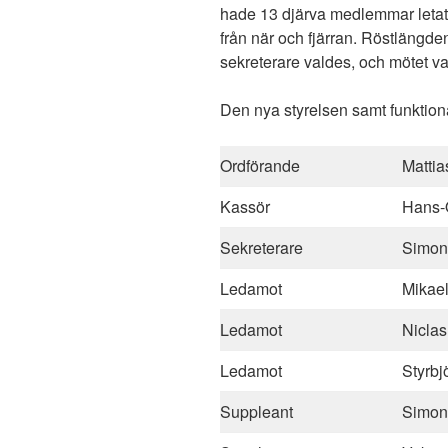
hade 13 djärva medlemmar letat
från när och fjärran. Röstlängd
sekreterare valdes, och mötet va
Den nya styrelsen samt funktionä
Ordförande
Mattia
Kassör
Hans-
Sekreterare
Simon 
Ledamot
Mikael
Ledamot
Nicla
Ledamot
Styrbj
Suppleant
Simon 