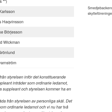
 **)
Smedjebackens 
Karlsson
skytteföreninge
s Haqvinsson
ke Börjesson
rd Wickman
Grönlund
varnström
från styrelsen inför det konstituerande
uppleant inträder som ordinarie ledamot,
sta suppleant och styrelsen kommer ha en
räda från styrelsen av personliga skäl. Det
 som ordinarie ledamot och vi nu har två